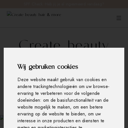
SPF Check. Heb jij je al ingesmeerd vandaag?
Create beauty
hair & more
Wij gebruiken cookies
we Create Beauty !
Deze website maakt gebruik van cookies en
andere trackingtechnologieën om uw browse-
ervaring te verbeteren voor de volgende
doeleinden:
om de basisfunctionaliteit van de
Boek nu
website mogelijk te maken
,
om een betere
ervaring op de website te bieden
,
om uw
interesse in onze producten en diensten te
meten en marketinginteracties te