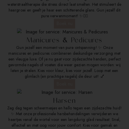
waterstraaltherapie die stress direct laat smelten. Het stimuleert de
haargroei en geeft je haar een schitterende glans. Gun jezelf dit
pure verwenmoment! ✨💆‍♀️
Boek nu
Manicures & Pedicures
Gun jezelf een moment van pure ontspanning! ✨ Onze
manicures en pedicures combineren deskundige verzorging met
een vleugje luxe. Of je nu gaat voor zijdezachte handen, perfect
gevormde nagels of voeten die weer gezien mogen worden: wij
laten je stralen. Kies voor kleur, kies voor jezelf. Loop met een
glimlach (en prachtige nagels) de deur uit! 💅
Boek nu
Harsen
Zeg dag tegen scheermesjes en hallo tegen een zijdezachte huid!
✨ Met onze professionele harsbehandelingen verwijderen we
haartjes vanaf de wortel voor een langdurig glad resultaat. Snel,
effectief en met oog voor jouw comfort. Kies voor gemak en