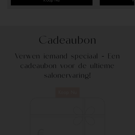
Koop Nu
K
Cadeaubon
Verwen iemand speciaal -
Een
cadeaubon
voor de ultieme
salonervaring!
Koop Nu