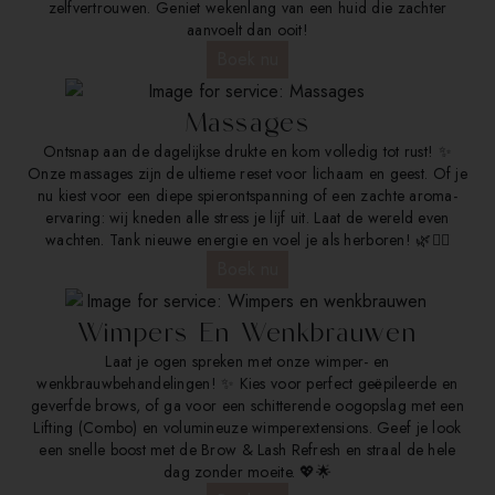
zelfvertrouwen. Geniet wekenlang van een huid die zachter
aanvoelt dan ooit!
Boek nu
Massages
Ontsnap aan de dagelijkse drukte en kom volledig tot rust! ✨
Onze massages zijn de ultieme reset voor lichaam en geest. Of je
nu kiest voor een diepe spierontspanning of een zachte aroma-
ervaring: wij kneden alle stress je lijf uit. Laat de wereld even
wachten. Tank nieuwe energie en voel je als herboren! 🌿💆‍♂️
Boek nu
Wimpers En Wenkbrauwen
Laat je ogen spreken met onze wimper- en
wenkbrauwbehandelingen! ✨ Kies voor perfect geëpileerde en
geverfde brows, of ga voor een schitterende oogopslag met een
Lifting (Combo) en volumineuze wimperextensions. Geef je look
een snelle boost met de Brow & Lash Refresh en straal de hele
dag zonder moeite. 💖🌟